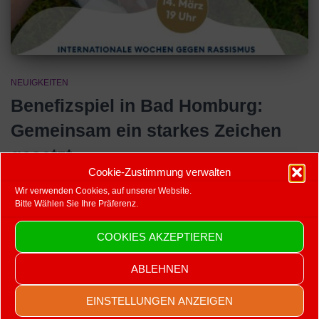
NEUIGKEITEN
Benefizspiel in Bad Homburg:
Gemeinsam ein starkes Zeichen
gesetzt
Cookie-Zustimmung verwalten
Quelle: Taunus Zeitung vom 16.03.2023 Am Wiesenborn traf eine
Wir verwenden Cookies, auf unserer Website.
Auswahl Bad Homburger Fußballer in einem Benefizspiel auf den
Bitte Wählen Sie Ihre Präferenz.
FSV Frankfurt. Als Trainer war sogar ein früherer Weltmeister im
Einsatz. Bad Homburg -Andreas Möller war als Fußballer überaus
COOKIES AKZEPTIEREN
erfolgreich, mehr als die Welt- und Europameisterschaft, den
Weltpokal, die Champions League, den
Weiterlesen
ABLEHNEN
Von
Redaktion
, vor
3 Jahren
EINSTELLUNGEN ANZEIGEN