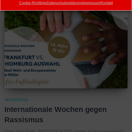
Cookie-Richtlinie
Datenschutzerklärung
Impressum/Kontakt
NEUIGKEITEN
Internationale Wochen gegen
Rassismus
Unter dem Motto „MISCH DICH EIN“ starten in den kommenden