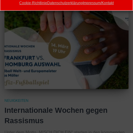
Cookie-Richtlinie
Datenschutzerklärung
Impressum/Kontakt
NEUIGKEITEN
Internationale Wochen gegen
Rassismus
Unter dem Motto „MISCH DICH EIN“ starten in den kommenden