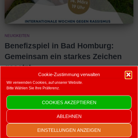
NEUIGKEITEN
Benefizspiel in Bad Homburg:
Gemeinsam ein starkes Zeichen
gesetzt
Cookie-Zustimmung verwalten
Quelle: Taunus Zeitung vom 16.03.2023 Am Wiesenborn traf eine
Wir verwenden Cookies, auf unserer Website.
Auswahl Bad Homburger Fußballer in einem Benefizspiel auf den
Bitte Wählen Sie Ihre Präferenz.
FSV Frankfurt. Als Trainer war sogar ein früherer Weltmeister im
Einsatz. Bad Homburg -Andreas Möller war als Fußballer überaus
COOKIES AKZEPTIEREN
erfolgreich, mehr als die Welt- und Europameisterschaft, den
Weltpokal, die Champions League, den
Weiterlesen
ABLEHNEN
Von
Redaktion
, vor
3 Jahren
EINSTELLUNGEN ANZEIGEN