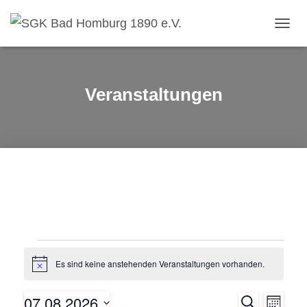
NAVIG
UMSC
Veranstaltungen
Veranstaltungen
Es sind keine anstehenden Veranstaltungen vorhanden.
H
i
n
07.08.2026
S
w
V