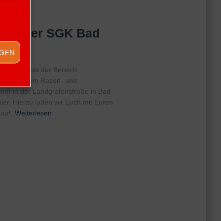
rnier der SGK Bad
IGEN
veranstaltet der Bereich
e.V. auf dem Rasen- und
orn in der Landgrafenstraße in Bad
nier. Hierzu laden wir Euch mit Euren
auf,
Weiterlesen