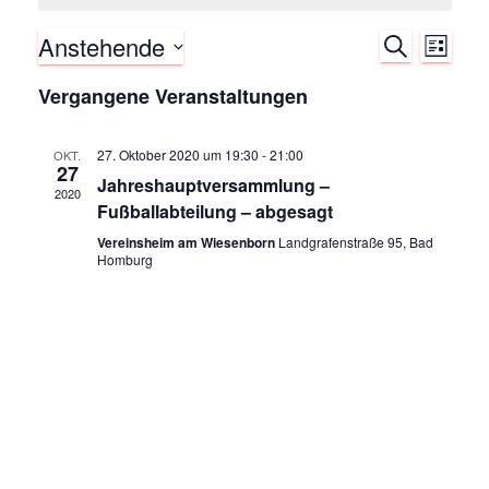
Anstehende
S
V
V
L
U
I
D
C
e
Vergangene Veranstaltungen
S
e
a
H
T
E
t
r
E
r
u
27. Oktober 2020 um 19:30
-
21:00
OKT.
27
a
m
Jahreshauptversammlung –
2020
a
w
Fußballabteilung – abgesagt
n
ä
Vereinsheim am Wiesenborn
Landgrafenstraße 95, Bad
n
h
s
Homburg
l
e
s
t
n
a
.
t
l
a
t
l
u